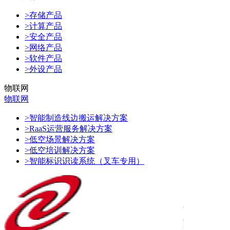
>存储产品
>计算产品
>安全产品
>网络产品
>软件产品
>外设产品
物联网
物联网
>智能制造线边搬运解决方案
>RaaS运营服务解决方案
>低空场景解决方案
>低空培训解决方案
>智能标识识读系统（叉车专用）