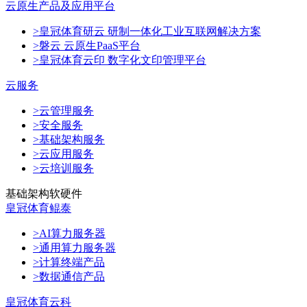
云原生产品及应用平台
>皇冠体育研云 研制一体化工业互联网解决方案
>磐云 云原生PaaS平台
>皇冠体育云印 数字化文印管理平台
云服务
>云管理服务
>安全服务
>基础架构服务
>云应用服务
>云培训服务
基础架构软硬件
皇冠体育鲲泰
>AI算力服务器
>通用算力服务器
>计算终端产品
>数据通信产品
皇冠体育云科