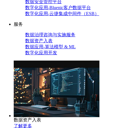
数据安全管控平台
数字化应用-Bluenic客户数据平台
数字化应用-云捷集成中间件（ESB）
服务
数据治理咨询与实施服务
数据资产入表
数据应用-算法模型 & ML
数字化应用开发
数据资产入表
了解更多