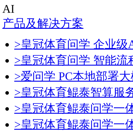
AI
产品及解决方案
>皇冠体育问学 企业级A
>皇冠体育问学 智能流
>爱问学 PC本地部署
>皇冠体育鲲泰智算服
>皇冠体育鲲泰问学一
>皇冠体育鲲泰问学一体机