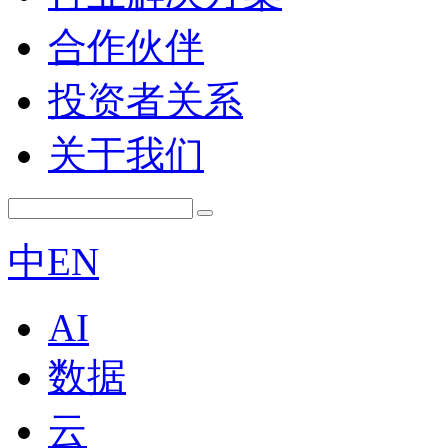
合作伙伴
投资者关系
关于我们
中
EN
AI
数据
云