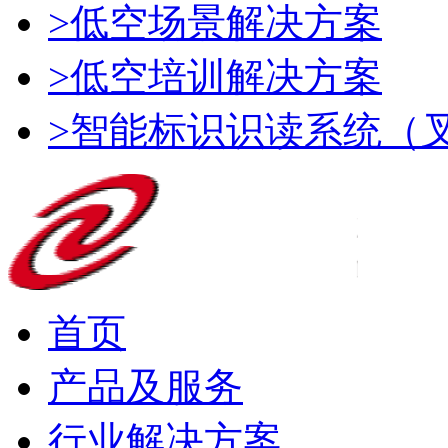
>低空场景解决方案
>低空培训解决方案
>智能标识识读系统（
首页
产品及服务
行业解决方案