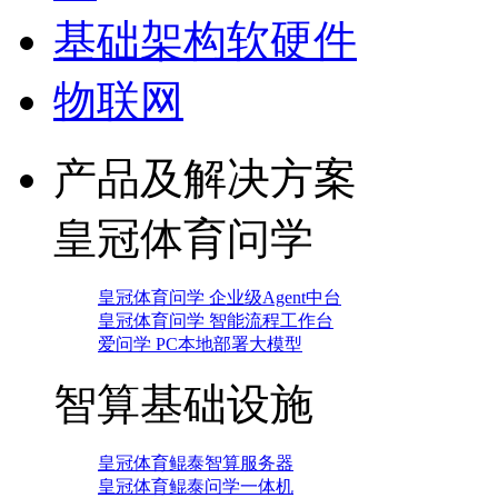
基础架构软硬件
物联网
产品及解决方案
皇冠体育问学
皇冠体育问学 企业级Agent中台
皇冠体育问学 智能流程工作台
爱问学 PC本地部署大模型
智算基础设施
皇冠体育鲲泰智算服务器
皇冠体育鲲泰问学一体机