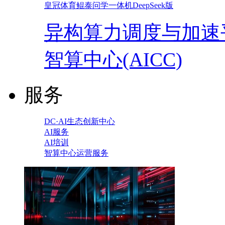
皇冠体育鲲泰问学一体机DeepSeek版
异构算力调度与加速
智算中心(AICC)
服务
DC·AI生态创新中心
AI服务
AI培训
智算中心运营服务