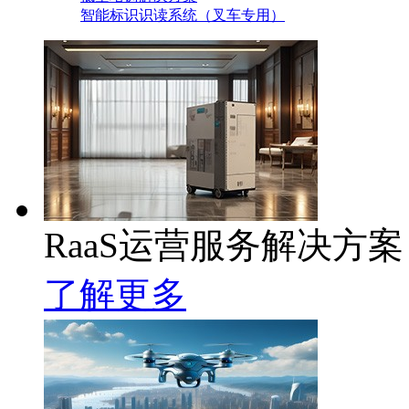
智能标识识读系统（叉车专用）
RaaS运营服务解决方案
了解更多