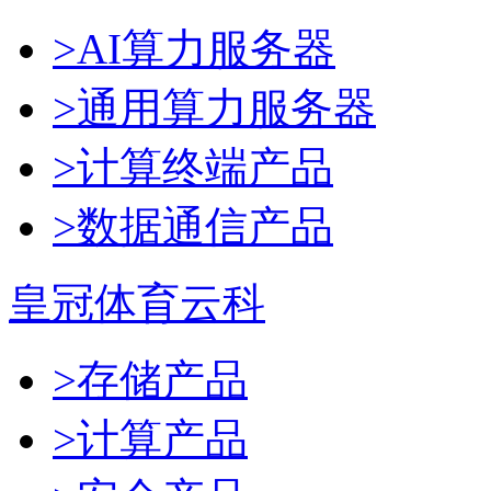
>AI算力服务器
>通用算力服务器
>计算终端产品
>数据通信产品
皇冠体育云科
>存储产品
>计算产品