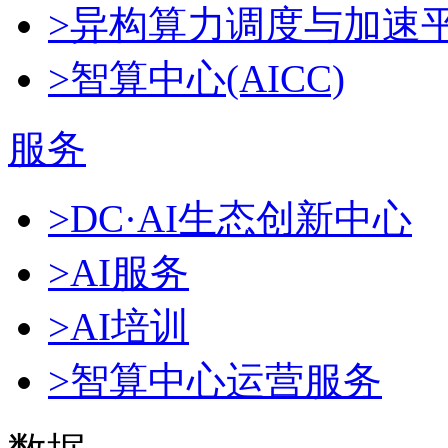
>异构算力调度与加速
>智算中心(AICC)
服务
>DC·AI生态创新中心
>AI服务
>AI培训
>智算中心运营服务