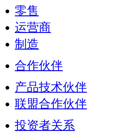
零售
运营商
制造
合作伙伴
产品技术伙伴
联盟合作伙伴
投资者关系