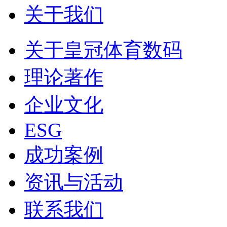
关于我们
关于皇冠体育数码
理论著作
企业文化
ESG
成功案例
资讯与活动
联系我们