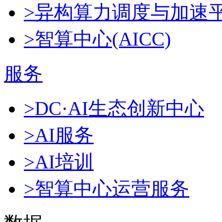
>异构算力调度与加速
>智算中心(AICC)
服务
>DC·AI生态创新中心
>AI服务
>AI培训
>智算中心运营服务