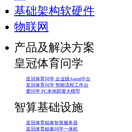
基础架构软硬件
物联网
产品及解决方案
皇冠体育问学
皇冠体育问学 企业级Agent中台
皇冠体育问学 智能流程工作台
爱问学 PC本地部署大模型
智算基础设施
皇冠体育鲲泰智算服务器
皇冠体育鲲泰问学一体机