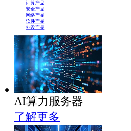
计算产品
安全产品
网络产品
软件产品
外设产品
AI算力服务器
了解更多