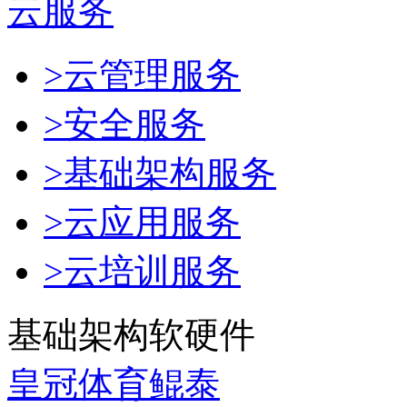
云服务
>云管理服务
>安全服务
>基础架构服务
>云应用服务
>云培训服务
基础架构软硬件
皇冠体育鲲泰