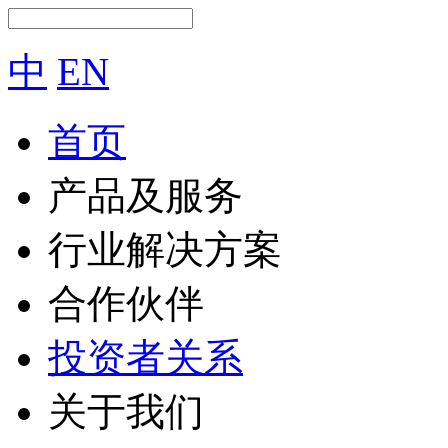
中
EN
首页
产品及服务
行业解决方案
合作伙伴
投资者关系
关于我们