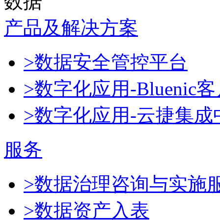
数据
产品及解决方案
>数据安全管控平台
>数字化应用-Blueni
>数字化应用-云捷集成
服务
>数据治理咨询与实施
>数据资产入表