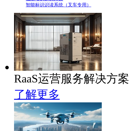
智能标识识读系统（叉车专用）
RaaS运营服务解决方案
了解更多