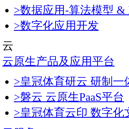
>数据应用-算法模型 & 
>数字化应用开发
云
云原生产品及应用平台
>皇冠体育研云 研制
>磐云 云原生PaaS平台
>皇冠体育云印 数字化