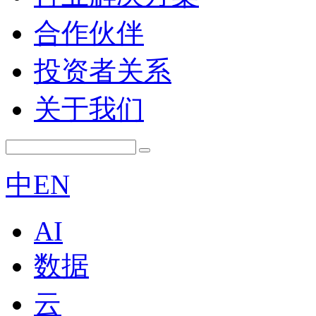
合作伙伴
投资者关系
关于我们
中
EN
AI
数据
云