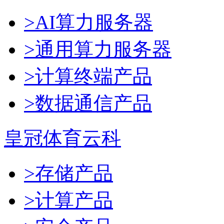
>AI算力服务器
>通用算力服务器
>计算终端产品
>数据通信产品
皇冠体育云科
>存储产品
>计算产品