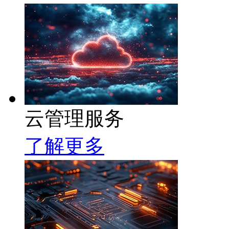
云管理服务
了解更多